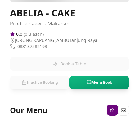
ABELIA - CAKE
Produk bakeri - Makanan
0.0
(
0
ulasan)
JORONG KAPUANG JAMBUTanjung Raya
083187582193
Book a Table
Inactive Booking
Menu Book
Our Menu