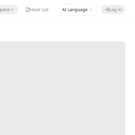
pace
Halal List
AI Language
Log in