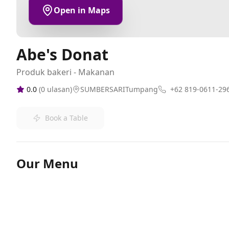
Open in Maps
Abe's Donat
Produk bakeri - Makanan
0.0
(
0
ulasan)
SUMBERSARITumpang
+62 819-0611-29
Book a Table
Our Menu