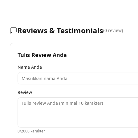
Reviews & Testimonials
(
0
review)
Tulis Review Anda
Nama Anda
Review
0
/2000 karakter