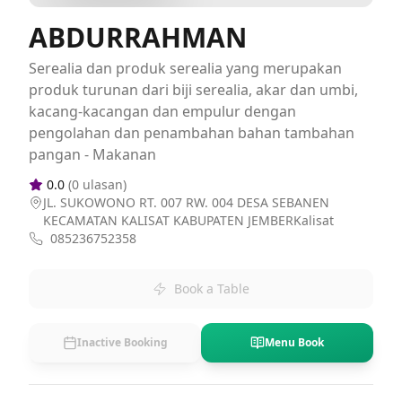
ABDURRAHMAN
Serealia dan produk serealia yang merupakan
produk turunan dari biji serealia, akar dan umbi,
kacang-kacangan dan empulur dengan
pengolahan dan penambahan bahan tambahan
pangan - Makanan
0.0
(
0
ulasan)
JL. SUKOWONO RT. 007 RW. 004 DESA SEBANEN
KECAMATAN KALISAT KABUPATEN JEMBERKalisat
085236752358
Book a Table
Inactive Booking
Menu Book