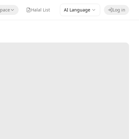
pace
Halal List
AI Language
Log in