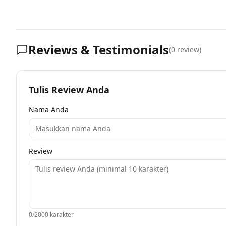
Reviews & Testimonials
(
0
review)
Tulis Review Anda
Nama Anda
Review
0
/2000 karakter