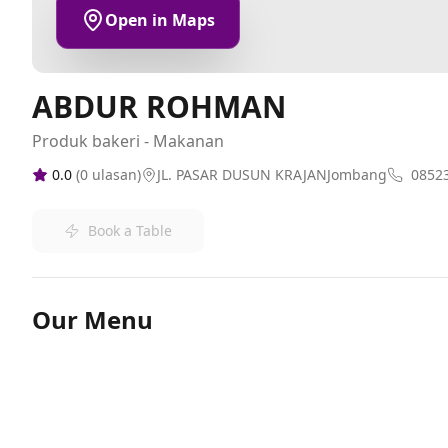
Open in Maps
ABDUR ROHMAN
Produk bakeri - Makanan
0.0
(
0
ulasan)
JL. PASAR DUSUN KRAJANJombang
0852
Book a Table
Our Menu