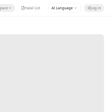
pace
Halal List
AI Language
Log in