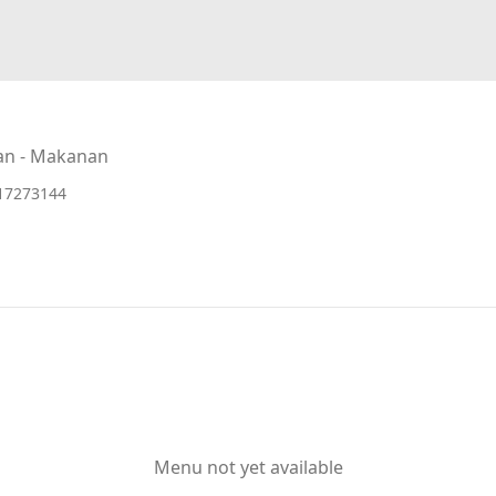
an - Makanan
17273144
Menu not yet available