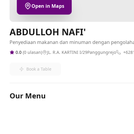
Open in Maps
ABDULLOH NAFI'
Penyediaan makanan dan minuman dengan pengolah
0.0
(
0
ulasan)
JL. R.A. KARTINI I/29Panggungrejo
+628
Book a Table
Our Menu