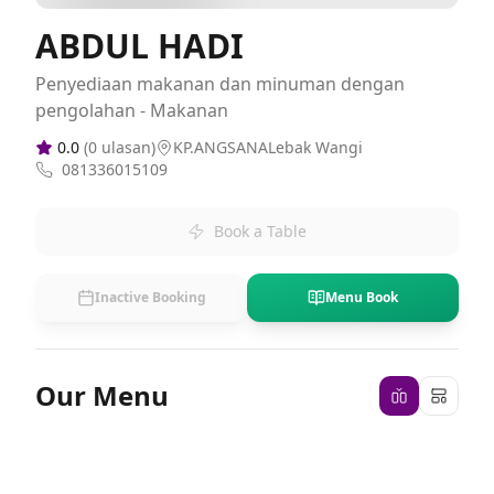
ABDUL HADI
Penyediaan makanan dan minuman dengan
pengolahan - Makanan
0.0
(
0
ulasan)
KP.ANGSANALebak Wangi
081336015109
Book a Table
Inactive Booking
Menu Book
Our Menu