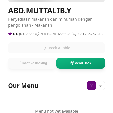
ABD.MUTTALIB.Y
Penyediaan makanan dan minuman dengan
pengolahan - Makanan
0.0
(
0
ulasan)
REA BARATMatakali
081236267313
Book a Table
Inactive Booking
Menu Book
Our Menu
Menu not yet available