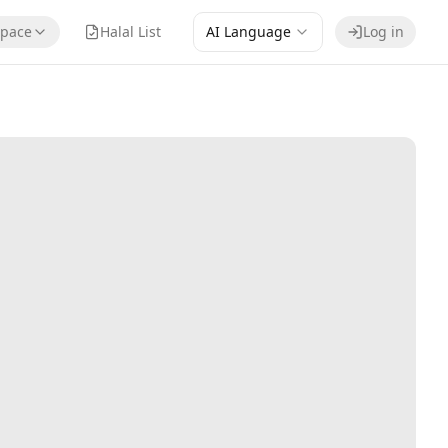
pace
Halal List
AI Language
Log in