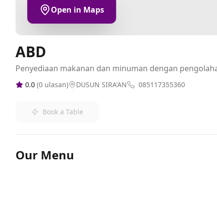
Open in Maps
ABD
Penyediaan makanan dan minuman dengan pengolah
0.0
(
0
ulasan)
DUSUN SIRA'AN
085117355360
Book a Table
Our Menu