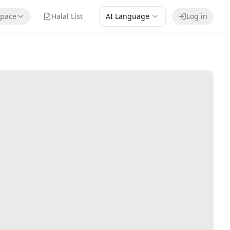
pace
Halal List
AI Language
Log in