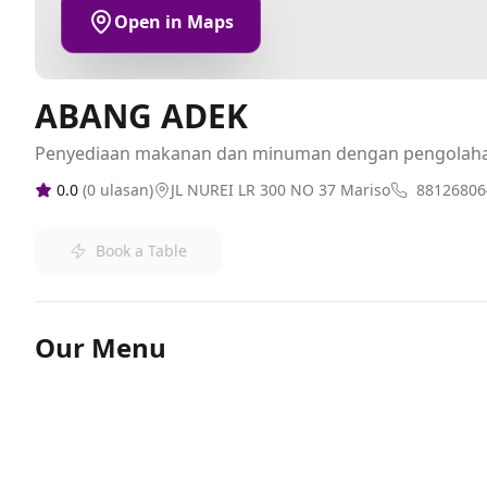
Open in Maps
ABANG ADEK
Penyediaan makanan dan minuman dengan pengolah
0.0
(
0
ulasan)
JL NUREI LR 300 NO 37 Mariso
88126806
Book a Table
Our Menu