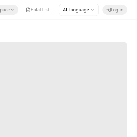
pace
Halal List
AI Language
Log in