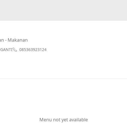
an - Makanan
NGANTI
085363923124
Menu not yet available