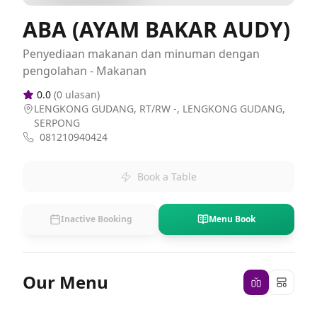
ABA (AYAM BAKAR AUDY)
Penyediaan makanan dan minuman dengan
pengolahan - Makanan
0.0
(
0
ulasan)
LENGKONG GUDANG, RT/RW -, LENGKONG GUDANG,
SERPONG
081210940424
Book a Table
Inactive Booking
Menu Book
Our Menu