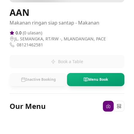
AAN
Makanan ringan siap santap - Makanan
0.0
(
0
ulasan)
JL. SEMANGKA, RT/RW -, MLANDANGAN, PACE
08121462581
Book a Table
Inactive Booking
Menu Book
Our Menu