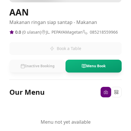
AAN
Makanan ringan siap santap - Makanan
0.0
(
0
ulasan)
JL. PEPAYAMagetan
085218559966
Book a Table
Inactive Booking
Menu Book
Our Menu
Menu not yet available