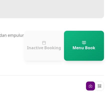
n dan empulur
Inactive Booking
Menu Book