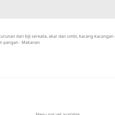
urunan dari biji serealia, akar dan umbi, kacang-kacanga
n pangan - Makanan
Menu not yet available