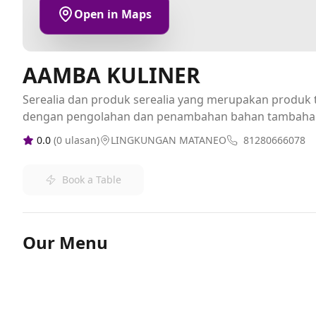
Open in Maps
AAMBA KULINER
Serealia dan produk serealia yang merupakan produk t
dengan pengolahan dan penambahan bahan tambaha
0.0
(
0
ulasan)
LINGKUNGAN MATANEO
81280666078
Book a Table
Our Menu