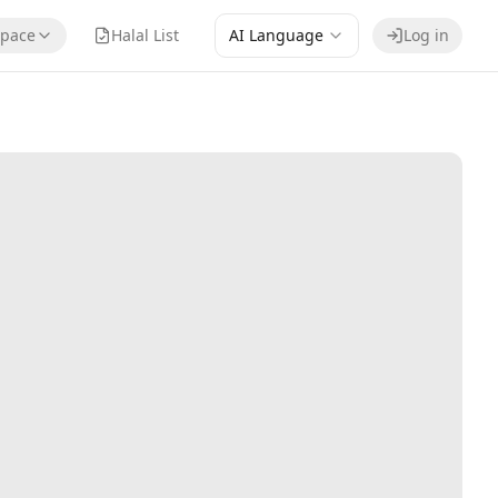
pace
Halal List
AI Language
Log in