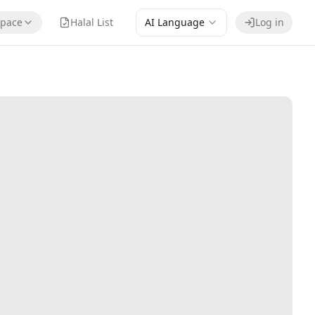
pace
Halal List
AI Language
Log in