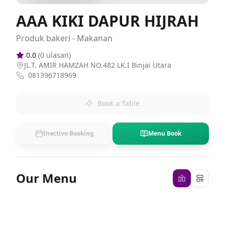
AAA KIKI DAPUR HIJRAH
Produk bakeri - Makanan
0.0
(
0
ulasan)
JL.T. AMIR HAMZAH NO.482 LK.I Binjai Utara
081396718969
Book a Table
Inactive Booking
Menu Book
Our Menu