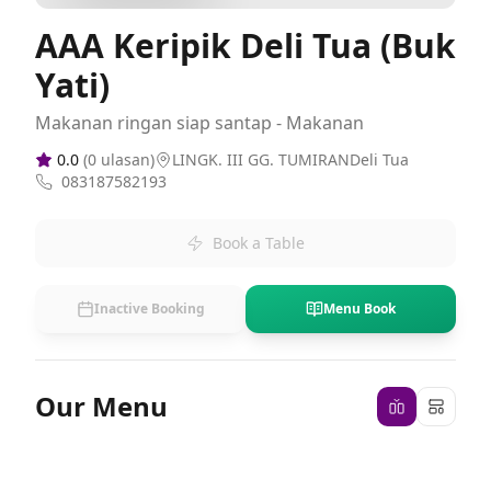
AAA Keripik Deli Tua (Buk
Yati)
Makanan ringan siap santap - Makanan
0.0
(
0
ulasan)
LINGK. III GG. TUMIRANDeli Tua
083187582193
Book a Table
Inactive Booking
Menu Book
Our Menu