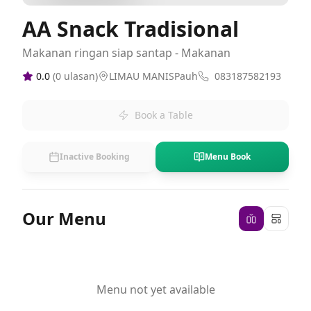
AA Snack Tradisional
Makanan ringan siap santap - Makanan
0.0
(
0
ulasan)
LIMAU MANISPauh
083187582193
Book a Table
Inactive Booking
Menu Book
Our Menu
Menu not yet available