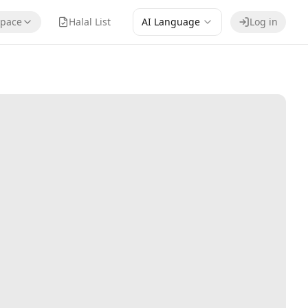
pace
Halal List
AI Language
Log in