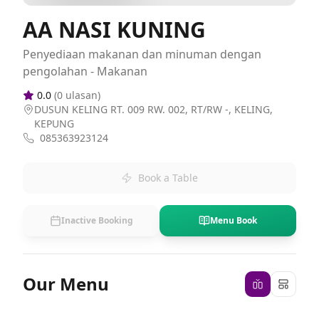
AA NASI KUNING
Penyediaan makanan dan minuman dengan
pengolahan - Makanan
0.0
(
0
ulasan)
DUSUN KELING RT. 009 RW. 002, RT/RW -, KELING,
KEPUNG
085363923124
Book a Table
Inactive Booking
Menu Book
Our Menu