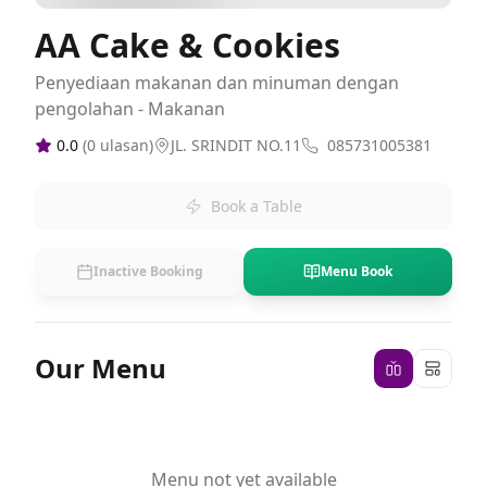
AA Cake & Cookies
Penyediaan makanan dan minuman dengan
pengolahan - Makanan
0.0
(
0
ulasan)
JL. SRINDIT NO.11
085731005381
Book a Table
Inactive Booking
Menu Book
Our Menu
Menu not yet available