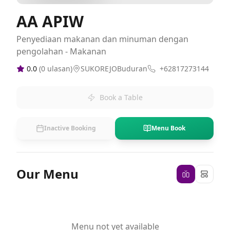
AA APIW
Penyediaan makanan dan minuman dengan
pengolahan - Makanan
0.0
(
0
ulasan)
SUKOREJOBuduran
+62817273144
Book a Table
Inactive Booking
Menu Book
Our Menu
Menu not yet available