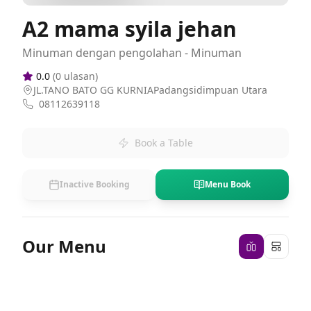
A2 mama syila jehan
Minuman dengan pengolahan - Minuman
0.0
(
0
ulasan)
JL.TANO BATO GG KURNIAPadangsidimpuan Utara
08112639118
Book a Table
Inactive Booking
Menu Book
Our Menu