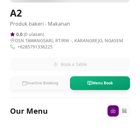
A2
Produk bakeri - Makanan
0.0
(
0
ulasan)
DSN TAWANGSARI, RT/RW -, KARANGREJO, NGASEM
+6285791336225
Book a Table
Inactive Booking
Menu Book
Our Menu