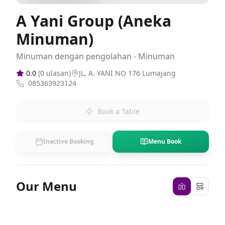
A Yani Group (Aneka
Minuman)
Minuman dengan pengolahan - Minuman
0.0
(
0
ulasan)
JL, A. YANI NO 176 Lumajang
085363923124
Book a Table
Inactive Booking
Menu Book
Our Menu