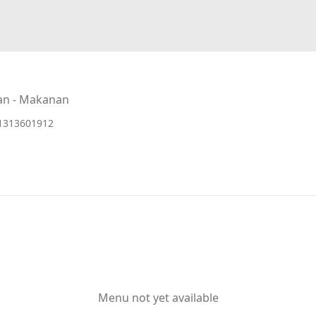
an - Makanan
1313601912
Menu not yet available