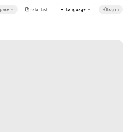
pace
Halal List
AI Language
Log in