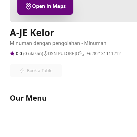
Open in Maps
A-JE Kelor
Minuman dengan pengolahan - Minuman
0.0
(
0
ulasan)
DSN PULOREJO
+6282131111212
Book a Table
Our Menu