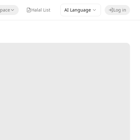
pace
Halal List
AI Language
Log in