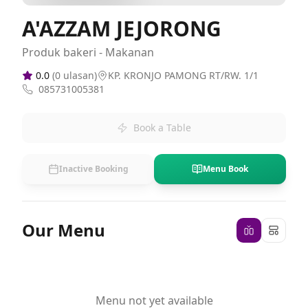
A'AZZAM JEJORONG
Produk bakeri - Makanan
0.0
(
0
ulasan)
KP. KRONJO PAMONG RT/RW. 1/1
085731005381
Book a Table
Inactive Booking
Menu Book
Our Menu
Menu not yet available