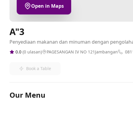
Open in Maps
A"3
Penyediaan makanan dan minuman dengan pengolah
0.0
(
0
ulasan)
PAGESANGAN IV NO 121Jambangan
081
Book a Table
Our Menu