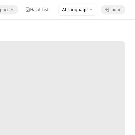
pace
Halal List
AI Language
Log in