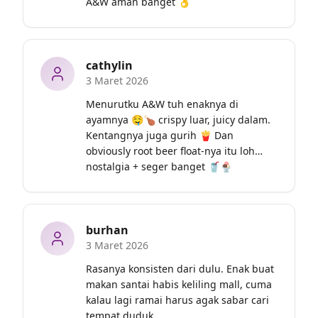
A&W aman banget 👌
cathylin
3 Maret 2026
Menurutku A&W tuh enaknya di 
ayamnya 🤤🍗 crispy luar, juicy dalam. 
Kentangnya juga gurih 🍟 Dan 
obviously root beer float-nya itu loh… 
nostalgia + seger banget 🥤🍨
burhan
3 Maret 2026
Rasanya konsisten dari dulu. Enak buat 
makan santai habis keliling mall, cuma 
kalau lagi ramai harus agak sabar cari 
tempat duduk.