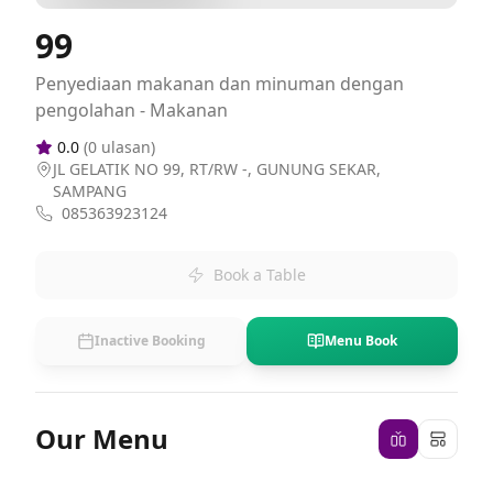
99
Penyediaan makanan dan minuman dengan
pengolahan - Makanan
0.0
(
0
ulasan)
JL GELATIK NO 99, RT/RW -, GUNUNG SEKAR,
SAMPANG
085363923124
Book a Table
Inactive Booking
Menu Book
Our Menu