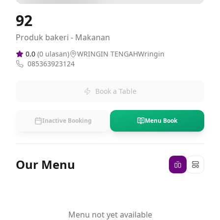
92
Produk bakeri - Makanan
0.0
(
0
ulasan)
WRINGIN TENGAHWringin
085363923124
Book a Table
Inactive Booking
Menu Book
Our Menu
Menu not yet available