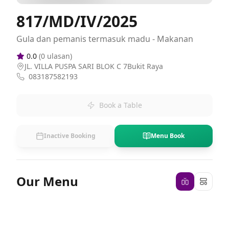
817/MD/IV/2025
Gula dan pemanis termasuk madu - Makanan
0.0
(
0
ulasan)
JL. VILLA PUSPA SARI BLOK C 7Bukit Raya
083187582193
Book a Table
Inactive Booking
Menu Book
Our Menu