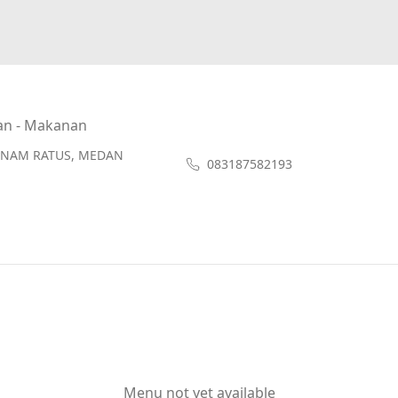
an - Makanan
H ENAM RATUS, MEDAN
083187582193
Menu not yet available