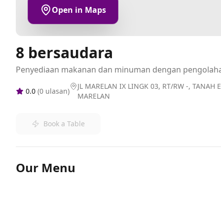
Open in Maps
8 bersaudara
Penyediaan makanan dan minuman dengan pengolah
JL MARELAN IX LINGK 03, RT/RW -, TANA
0.0
(
0
ulasan)
MARELAN
Book a Table
Our Menu