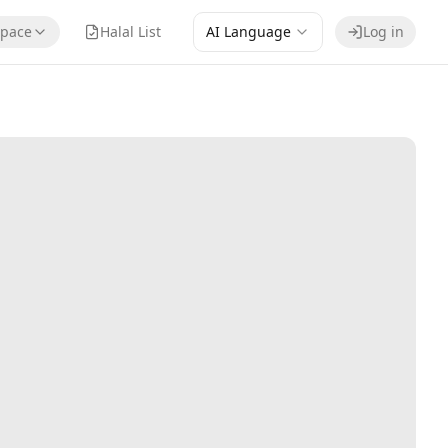
pace
Halal List
AI Language
Log in