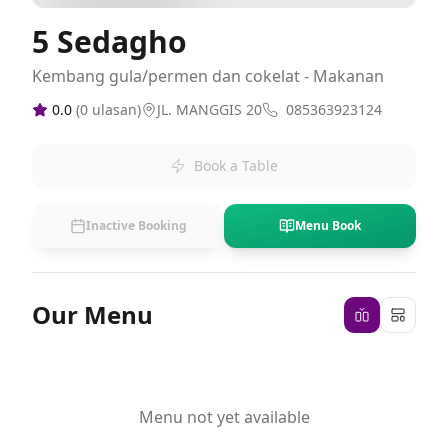
5 Sedagho
Kembang gula/permen dan cokelat - Makanan
0.0
(
0
ulasan)
JL. MANGGIS 20
085363923124
Book a Table
Inactive Booking
Menu Book
Our Menu
Menu not yet available