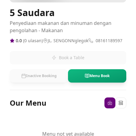
5 Saudara
Penyediaan makanan dan minuman dengan
pengolahan - Makanan
0.0
(
0
ulasan)
JL. SENGONNglegok
08161189597
Book a Table
Inactive Booking
Menu Book
Our Menu
Menu not yet available