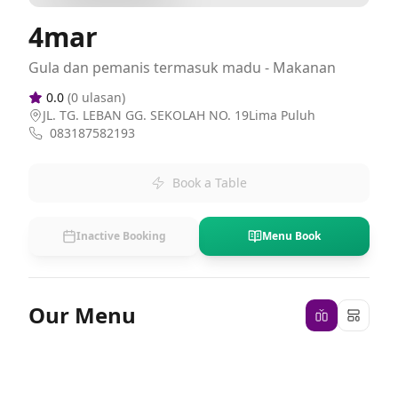
4mar
Gula dan pemanis termasuk madu - Makanan
0.0
(
0
ulasan)
JL. TG. LEBAN GG. SEKOLAH NO. 19Lima Puluh
083187582193
Book a Table
Inactive Booking
Menu Book
Our Menu