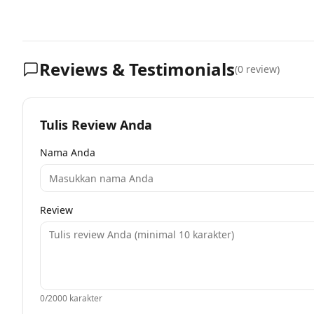
Reviews & Testimonials
(
0
review)
Tulis Review Anda
Nama Anda
Review
0
/2000 karakter