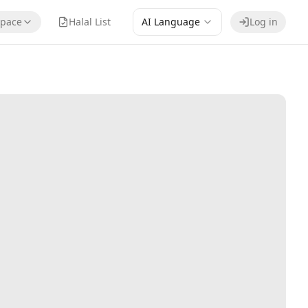
pace
Halal List
AI Language
Log in