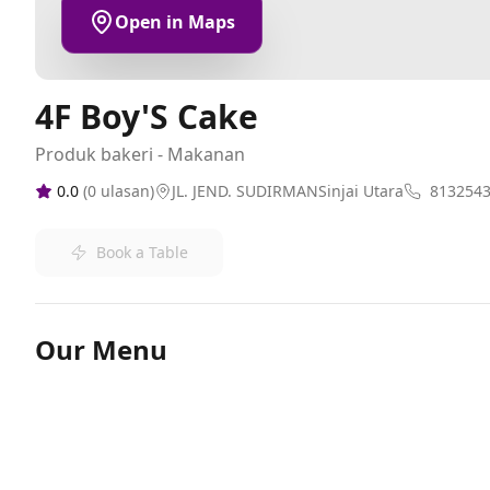
Open in Maps
4F Boy'S Cake
Produk bakeri - Makanan
0.0
(
0
ulasan)
JL. JEND. SUDIRMANSinjai Utara
813254
Book a Table
Our Menu