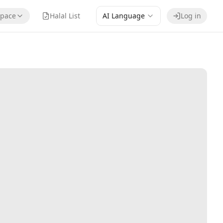
pace
Halal List
AI Language
Log in