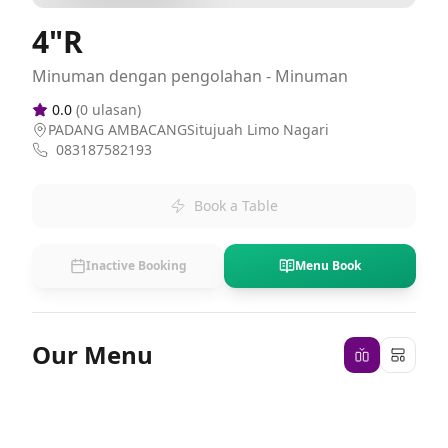
4"R
Minuman dengan pengolahan - Minuman
0.0
(
0
ulasan)
PADANG AMBACANGSitujuah Limo Nagari
083187582193
Book a Table
Inactive Booking
Menu Book
Our Menu