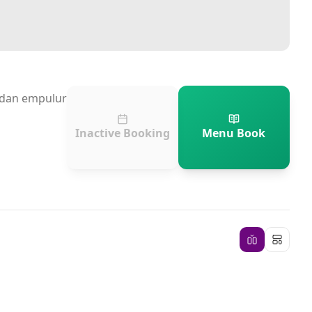
n dan empulur
Inactive Booking
Menu Book