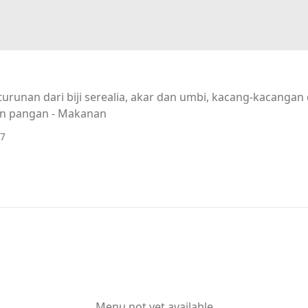
urunan dari biji serealia, akar dan umbi, kacang-kacanga
n pangan - Makanan
7
Menu not yet available