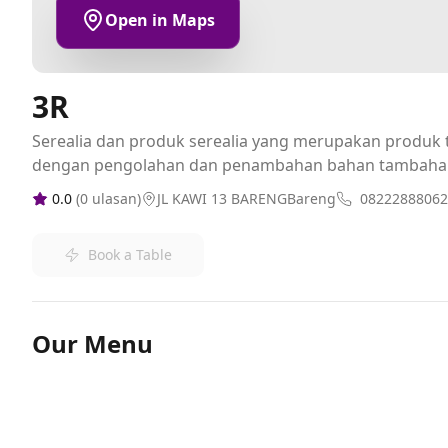
Open in Maps
3R
Serealia dan produk serealia yang merupakan produk t
dengan pengolahan dan penambahan bahan tambaha
0.0
(
0
ulasan)
JL KAWI 13 BARENGBareng
08222888062
Book a Table
Our Menu