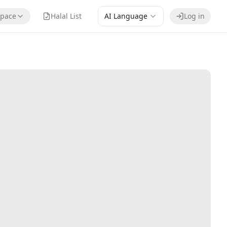
pace
Halal List
AI Language
Log in