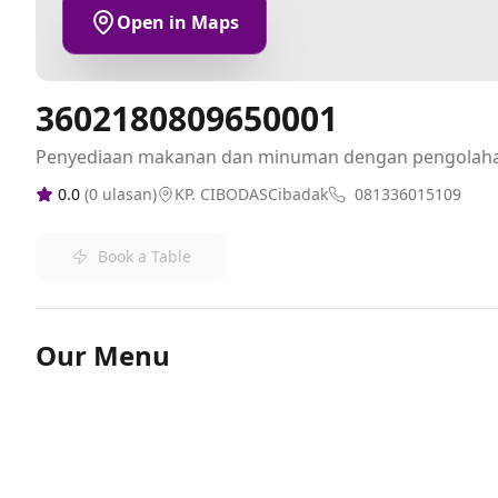
Open in Maps
3602180809650001
Penyediaan makanan dan minuman dengan pengolah
0.0
(
0
ulasan)
KP. CIBODASCibadak
081336015109
Book a Table
Our Menu