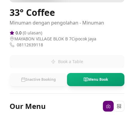
33° Coffee
Minuman dengan pengolahan - Minuman
0.0
(
0
ulasan)
MAYABON VILLAGE BLOK B 7Cipocok Jaya
08112639118
Book a Table
Inactive Booking
Menu Book
Our Menu