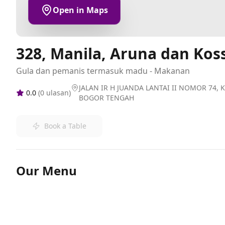
Open in Maps
328, Manila, Aruna dan Kos
Gula dan pemanis termasuk madu - Makanan
JALAN IR H JUANDA LANTAI II NOMOR 74, 
0.0
(
0
ulasan)
BOGOR TENGAH
Book a Table
Our Menu