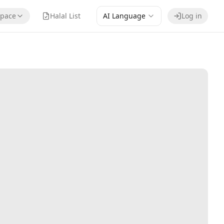
pace
Halal List
AI Language
Log in