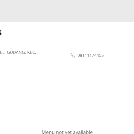
s
KEL. GUDANG, KEC.
08111174455
Menu not yet available