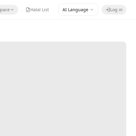
pace
Halal List
AI Language
Log in