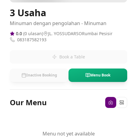
3 Usaha
Minuman dengan pengolahan - Minuman
0.0
(
0
ulasan)
JL. YOSSUDARSORumbai Pesisir
083187582193
Book a Table
Inactive Booking
Menu Book
Our Menu
Menu not yet available