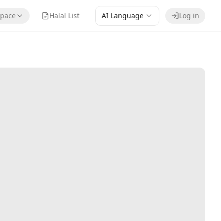
pace
Halal List
AI Language
Log in