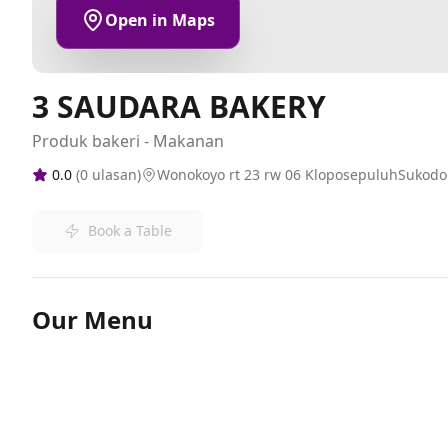
Open in Maps
3 SAUDARA BAKERY
Produk bakeri - Makanan
0.0
(
0
ulasan)
Wonokoyo rt 23 rw 06 KloposepuluhSukod
Book a Table
Our Menu