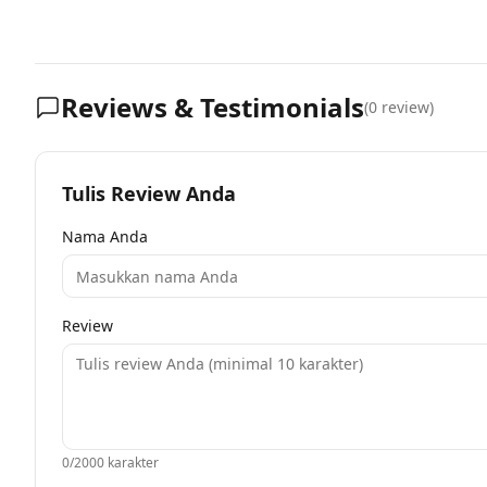
Reviews & Testimonials
(
0
review)
Tulis Review Anda
Nama Anda
Review
0
/2000 karakter