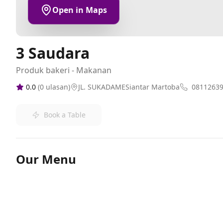
Open in Maps
3 Saudara
Produk bakeri - Makanan
0.0
(
0
ulasan)
JL. SUKADAMESiantar Martoba
0811263
Book a Table
Our Menu