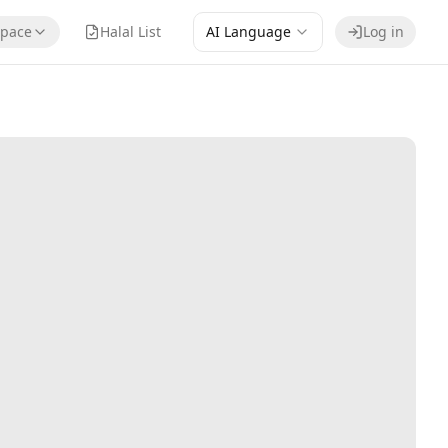
pace
Halal List
AI Language
Log in