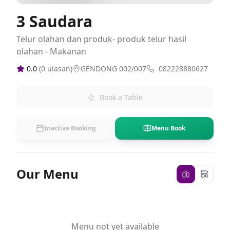
3 Saudara
Telur olahan dan produk- produk telur hasil
olahan - Makanan
0.0
(
0
ulasan)
GENDONG 002/007
082228880627
Book a Table
Inactive Booking
Menu Book
Our Menu
Menu not yet available