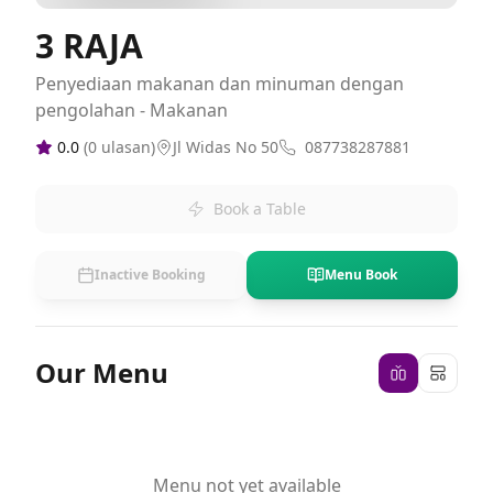
3 RAJA
Penyediaan makanan dan minuman dengan
pengolahan - Makanan
0.0
(
0
ulasan)
Jl Widas No 50
087738287881
Book a Table
Inactive Booking
Menu Book
Our Menu
Menu not yet available